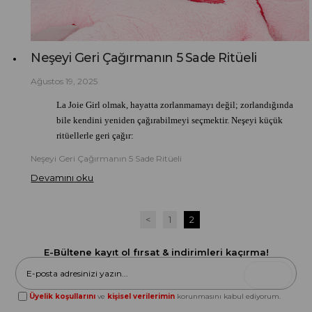
Neşeyi Geri Çağırmanın 5 Sade Ritüeli
Ağustos 19, 2025
La Joie Girl olmak, hayatta zorlanmamayı değil; zorlandığında
bile kendini yeniden çağırabilmeyi seçmektir. Neşeyi küçük
ritüellerle geri çağır:
Neşeyi Geri Çağırmanın 5 Sade Ritüeli
Devamını oku
<
1
2
E-Bültene kayıt ol fırsat & indirimleri kaçırma!
Gönder
Üyelik koşullarını
ve
kişisel verilerimin
korunmasını kabul ediyorum.